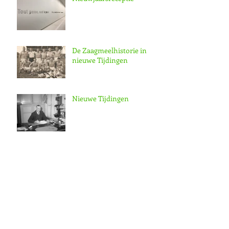
De Zaagmeelhistorie in
nieuwe Tijdingen
Nieuwe Tijdingen
Archief
november 2025
(1)
1 post
december 2023
(2)
2 posts
augustus 2021
(1)
1 post
juli 2021
(1)
1 post
december 2020
(1)
1 post