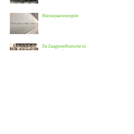
Nieuwjaarsreceptie
De Zaagmeelhistorie in
nieuwe Tijdingen
Nieuwe Tijdingen
Archief
november 2025
(1)
1 post
december 2023
(2)
2 posts