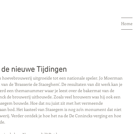
Home
 de nieuwe Tijdingen
een hoevebrouwerij uitgroeide tot een nationale speler. Jo Moerman 
van de 'Brasserie de Staceghem'. De resultaten van dit werk kan je 
t werd een themanummer waar je leest over de bakermat van de 
ck de brouwerij uitbouwde. Zoals veel brouwers was hij ook een 
Stasegem bouwde. Hoe dat nu juist zit met het vermeende 
an bod. Het kasteel van Stasegem is nog zo'n monument dat niet 
erij. Verder ontdek je hoe het na de De Conincks verging en hoe 
de. 