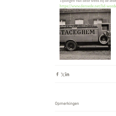
Tijdingen valt deze week bij de lede
https://www.deroede.net/lid-word
Opmerkingen